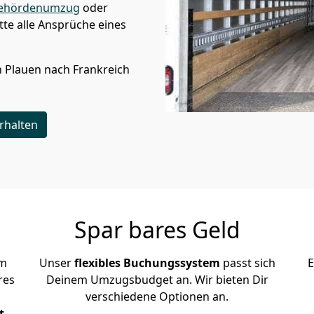
ehördenumzug
oder
te alle Ansprüche eines
n
Plauen
nach Frankreich
rhalten
Spar bares Geld
em
Unser
flexibles Buchungssystem
passt sich
E
res
Deinem Umzugsbudget an. Wir bieten Dir
verschiedene Optionen an.
t