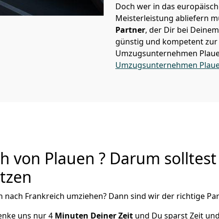
Doch wer in das europäische
Meisterleistung abliefern 
Partner
, der Dir bei Dein
günstig und kompetent zur S
Umzugsunternehmen Plau
Umzugsunternehmen Plau
h von Plauen ? Darum solltest
utzen
n
nach Frankreich
umziehen? Dann sind wir der richtige Par
henke uns nur
4
Minuten Deiner Zeit
und Du sparst Zeit un