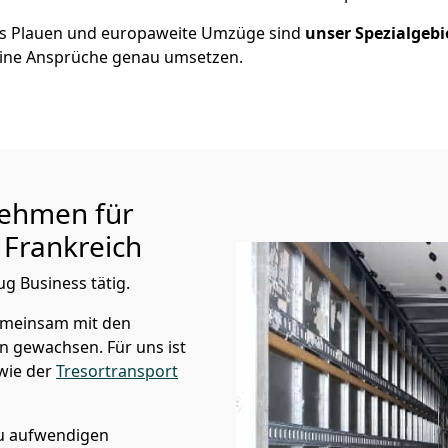
us
Plauen
und europaweite Umzüge sind
unser Spezialgebi
ine Ansprüche genau umsetzen.
ehmen für
Frankreich
ug Business tätig.
emeinsam mit den
n gewachsen. Für uns ist
wie der
Tresortransport
zu aufwendigen