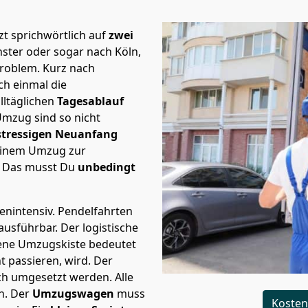
t sprichwörtlich auf
zwei
nster oder sogar nach Köln,
Problem.
Kurz nach
h einmal die
lltäglichen
Tagesablauf
Umzug sind so nicht
stressigen Neuanfang
 einem Umzug zur
. Das musst Du
unbedingt
tenintensiv. Pendelfahrten
 ausführbar.
Der logistische
sene Umzugskiste bedeutet
ht passieren, wird.
Der
ch umgesetzt werden. Alle
n. Der
Umzugswagen
muss
Kosten