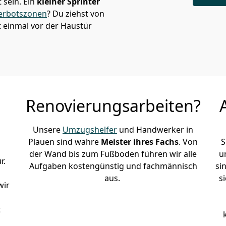
sein. Ein
kleiner Sprinter
erbotszonen
? Du ziehst von
 einmal vor der Haustür
Renovierungsarbeiten?
Unsere
Umzugshelfer
und Handwerker in
Plauen sind wahre
Meister ihres Fachs
. Von
S
der Wand bis zum Fußboden führen wir alle
u
r.
Aufgaben kostengünstig und fachmännisch
si
aus.
s
wir
t