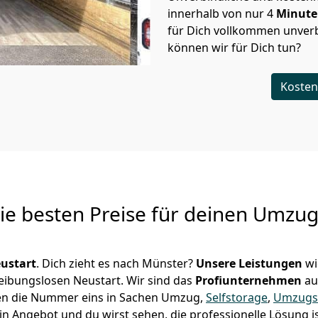
innerhalb von nur
4
Minut
für Dich vollkommen unverb
können wir für Dich tun?
Kosten
Die besten Preise für deinen Umzu
ustart
. Dich zieht es nach Münster?
Unsere Leistungen
wi
reibungslosen Neustart.
Wir sind das
Profiunternehmen
au
lauen die Nummer eins in Sachen Umzug,
Selfstorage
,
Umzugs
in Angebot und du wirst sehen, die professionelle Lösung i